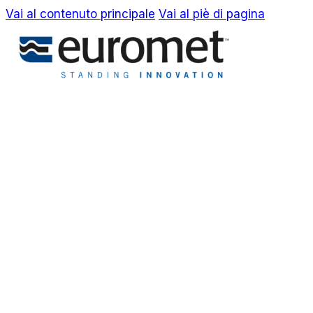
Vai al contenuto principale
Vai al piè di pagina
EN
IT
Azienda
Awards & Brevetti