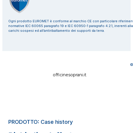
Ogni prodotto EUROMET è conforme al marchio CE con particolare riferiment
normative IEC 60065 paragrafo 19 e IEC 60950-1 paragrafo 4.2.1, inerenti alla
carichi sospesi ed all’antiribaltamento dei supporti da terra.
©
officinesoprani.it
PRODOTTO: Case history