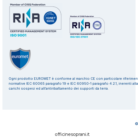
Ogni prodotto EUROMET è conforme al marchio CE con particolare riferiment
normative IEC 60065 paragrafo 19 e IEC 60950-1 paragrafo 4.2.1, inerenti alla
carichi sospesi ed all’antiribaltamento dei supporti da terra.
©
officinesoprani.it