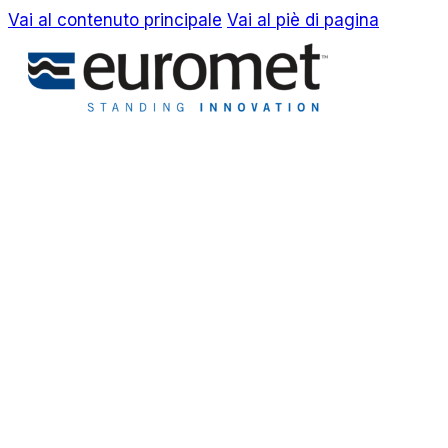
Vai al contenuto principale
Vai al piè di pagina
EN
IT
Azienda
Awards & Brevetti