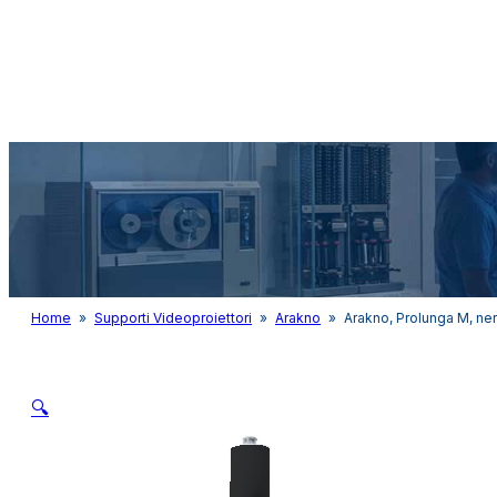
Audio&Light
Home
»
Supporti Videoproiettori
»
Arakno
»
Arakno, Prolunga M, ne
🔍