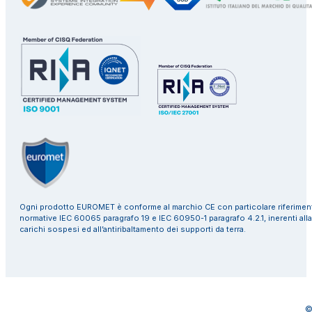
Ogni prodotto EUROMET è conforme al marchio CE con particolare riferiment
normative IEC 60065 paragrafo 19 e IEC 60950-1 paragrafo 4.2.1, inerenti alla
carichi sospesi ed all’antiribaltamento dei supporti da terra.
©