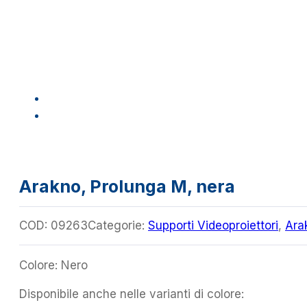
Arakno, Prolunga M, nera
COD:
09263
Categorie:
Supporti Videoproiettori
,
Ara
Colore: Nero
Disponibile anche nelle varianti di colore: