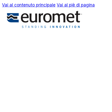
Vai al contenuto principale
Vai al piè di pagina
EN
IT
Azienda
Awards & Brevetti