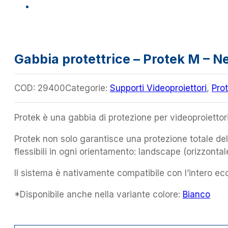
Gabbia protettrice – Protek M – N
COD:
29400
Categorie:
Supporti Videoproiettori
,
Pro
Protek è una gabbia di protezione per videoproiettori 
Protek non solo garantisce una protezione totale del
flessibili in ogni orientamento: landscape (orizzontale
Il sistema è nativamente compatibile con l’intero ec
*Disponibile anche nella variante colore:
Bianco