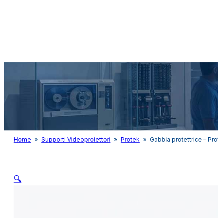
Audio&Light
Home
»
Supporti Videoproiettori
»
Protek
»
Gabbia protettrice – Pr
🔍