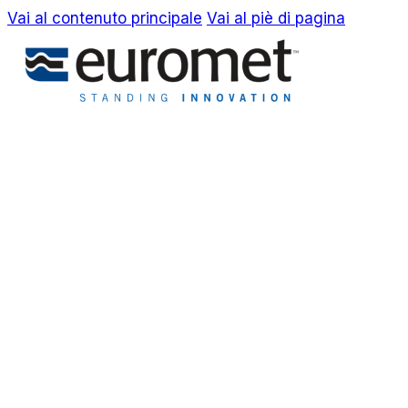
Vai al contenuto principale
Vai al piè di pagina
EN
IT
Azienda
Awards & Brevetti