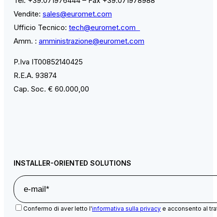
Tel. +39.071976444 – Fax +39.071978988
Vendite:
sales@euromet.com
Ufficio Tecnico:
tech@euromet.com
Amm. :
amministrazione@euromet.com
P.Iva IT00852140425
R.E.A. 93874
Cap. Soc. € 60.000,00
INSTALLER-ORIENTED SOLUTIONS
Confermo di aver letto l'
informativa sulla privacy
e acconsento al tra