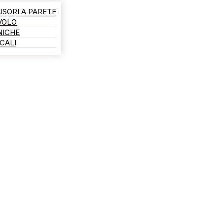
USORI A PARETE
AVOLO
NICHE
CALI