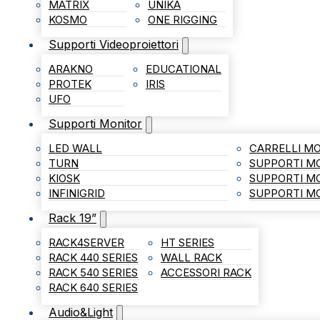
MATRIX
UNIKA
KOSMO
ONE RIGGING
Supporti Videoproiettori
ARAKNO
EDUCATIONAL
PROTEK
IRIS
UFO
Supporti Monitor
LED WALL
CARRELLI MO
TURN
SUPPORTI M
KIOSK
SUPPORTI M
INFINIGRID
SUPPORTI MO
Rack 19”
RACK4SERVER
HT SERIES
RACK 440 SERIES
WALL RACK
RACK 540 SERIES
ACCESSORI RACK
RACK 640 SERIES
Audio&Light