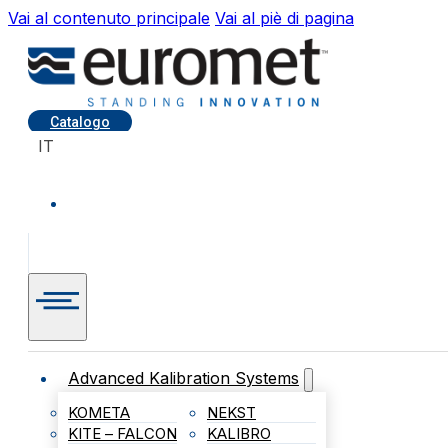
Vai al contenuto principale
Vai al piè di pagina
Catalogo
IT
Advanced Kalibration Systems
KOMETA
NEKST
KITE – FALCON
KALIBRO