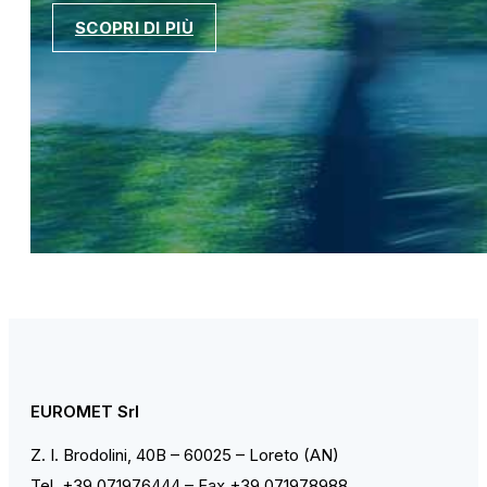
SCOPRI DI PIÙ
EUROMET Srl
Z. I. Brodolini, 40B – 60025 – Loreto (AN)
Tel. +39.071976444 – Fax +39.071978988