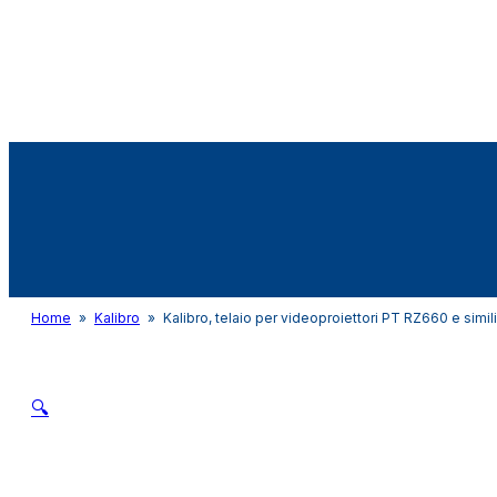
Audio&Light
Home
»
Kalibro
»
Kalibro, telaio per videoproiettori PT RZ660 e simi
🔍