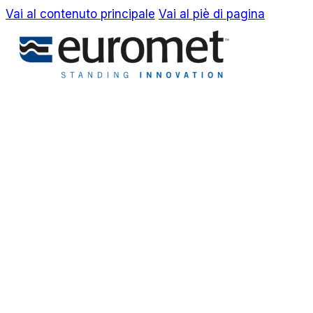
Vai al contenuto principale
Vai al piè di pagina
EN
IT
Azienda
Awards & Brevetti