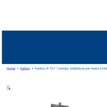
Audio&Light
Home
»
Kalibro
»
Kalibro, K-TILT 1 clamps, Adattatore per telaio a tral
🔍