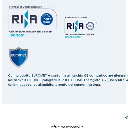
Ogni prodotto EUROMET è conforme al marchio CE con particolare riferiment
normative IEC 60065 paragrafo 19 e IEC 60950-1 paragrafo 4.2.1, inerenti alla
carichi sospesi ed all’antiribaltamento dei supporti da terra.
©
officinesoprani.it