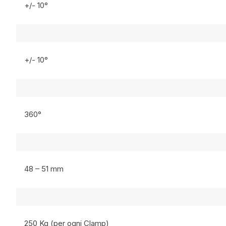
+/- 10°
+/- 10°
360°
48 – 51 mm
250 Kg (per ogni Clamp)