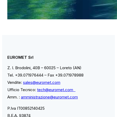
EUROMET Srl
Z. I. Brodolini, 40B – 60025 – Loreto (AN)
Tel. +39.071976444 – Fax +39.071978988
Vendite:
sales@euromet.com
Ufficio Tecnico:
tech@euromet.com
Amm. :
amministrazione@euromet.com
P.Iva IT00852140425
R.E.A. 93874