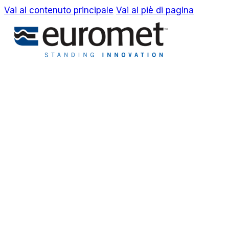
Vai al contenuto principale
Vai al piè di pagina
EN
IT
Azienda
Awards & Brevetti