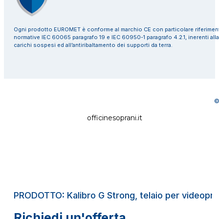
Ogni prodotto EUROMET è conforme al marchio CE con particolare riferiment
normative IEC 60065 paragrafo 19 e IEC 60950-1 paragrafo 4.2.1, inerenti alla
carichi sospesi ed all’antiribaltamento dei supporti da terra.
©
officinesoprani.it
PRODOTTO: Kalibro G Strong, telaio per videopr
Richiedi un'offerta