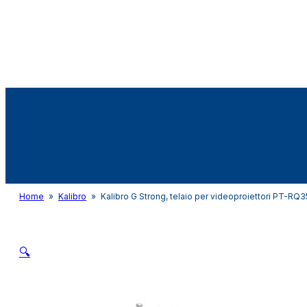
Audio&Light
Home
»
Kalibro
»
Kalibro G Strong, telaio per videoproiettori PT-R
🔍