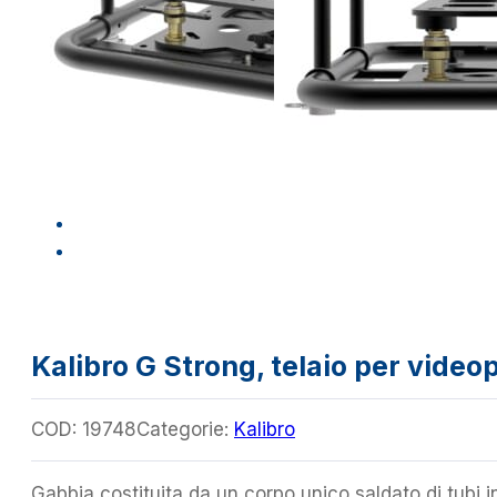
Kalibro G Strong, telaio per vide
COD:
19748
Categorie:
Kalibro
Gabbia costituita da un corpo unico saldato di tubi in