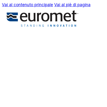
Vai al contenuto principale
Vai al piè di pagina
EN
IT
Azienda
Awards & Brevetti