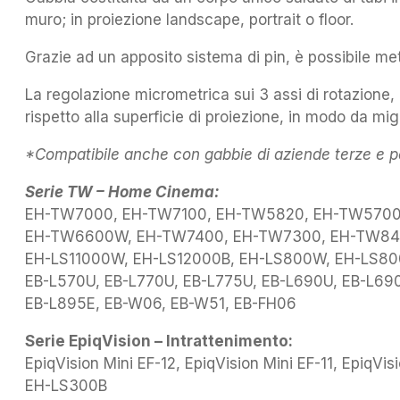
muro; in proiezione landscape, portrait o floor.
Grazie ad un apposito sistema di pin, è possibile me
La regolazione micrometrica sui 3 assi di rotazione,
rispetto alla superficie di proiezione, in modo da mi
*Compatibile anche con gabbie di aziende terze e per
Serie TW – Home Cinema:
EH-TW7000, EH-TW7100, EH-TW5820, EH-TW5700
EH-TW6600W, EH-TW7400, EH-TW7300, EH-TW84
EH-LS11000W, EH-LS12000B, EH-LS800W, EH-LS80
EB-L570U, EB-L770U, EB-L775U, EB-L690U, EB-L69
EB-L895E, EB-W06, EB-W51, EB-FH06
Serie EpiqVision – Intrattenimento:
EpiqVision Mini EF-12, EpiqVision Mini EF-11, EpiqVi
EH-LS300B