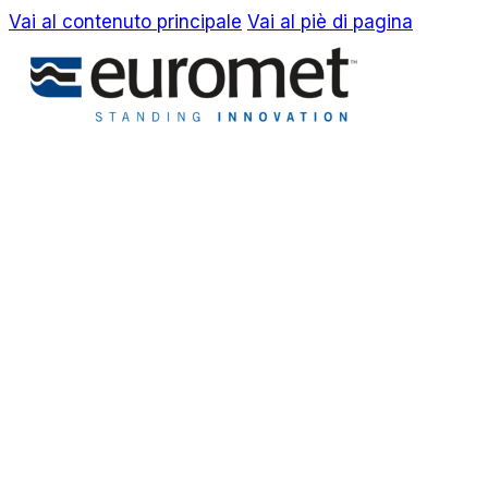
Vai al contenuto principale
Vai al piè di pagina
EN
IT
Azienda
Awards & Brevetti