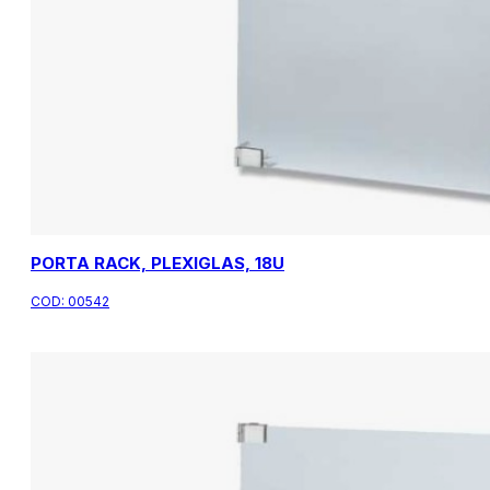
PORTA RACK, PLEXIGLAS, 18U
COD:
00542