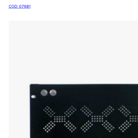
COD:
07681