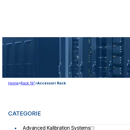
Audio&Light
Home
»
Rack 19”
»
Accessori Rack
CATEGORIE
Advanced Kalibration Systems