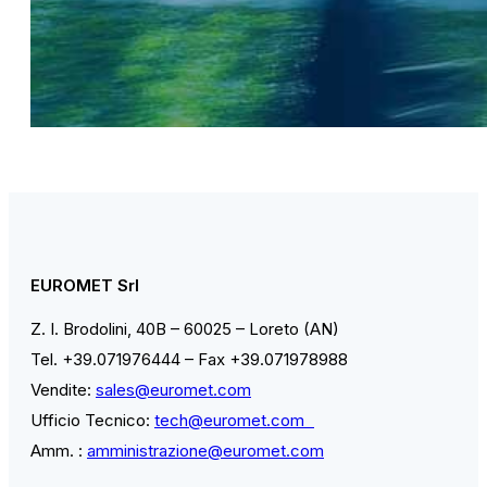
EUROMET Srl
Z. I. Brodolini, 40B – 60025 – Loreto (AN)
Tel. +39.071976444 – Fax +39.071978988
Vendite:
sales@euromet.com
Ufficio Tecnico:
tech@euromet.com
Amm. :
amministrazione@euromet.com