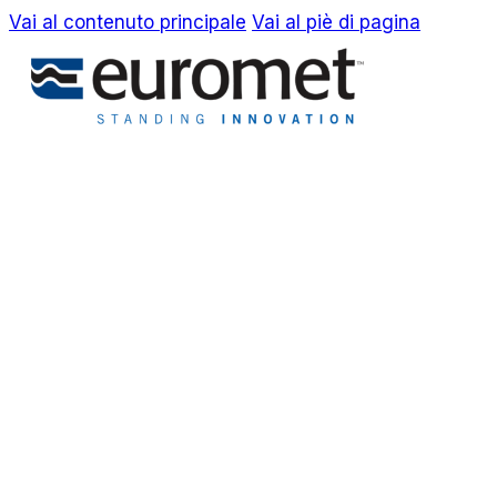
Vai al contenuto principale
Vai al piè di pagina
EN
IT
Azienda
Awards & Brevetti