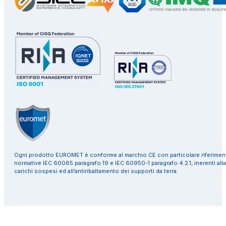
Ogni prodotto EUROMET è conforme al marchio CE con particolare riferiment
normative IEC 60065 paragrafo 19 e IEC 60950-1 paragrafo 4.2.1, inerenti alla
carichi sospesi ed all’antiribaltamento dei supporti da terra.