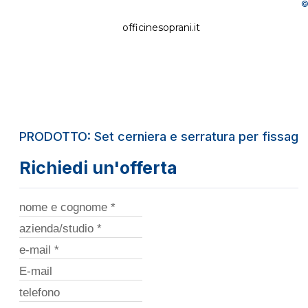
©
officinesoprani.it
PRODOTTO: Set cerniera e serratura per fissaggi
Richiedi un'offerta