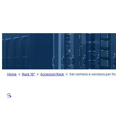
Audio&Light
Home
»
Rack 19”
»
Accessori Rack
»
Set cerniera e serratura per fi
🔍