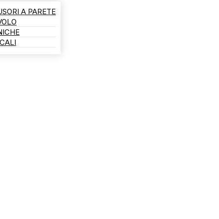
USORI A PARETE
AVOLO
NICHE
CALI