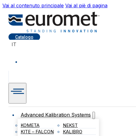
Vai al contenuto principale
Vai al piè di pagina
Catalogo
IT
Advanced Kalibration Systems
KOMETA
NEKST
KITE – FALCON
KALIBRO