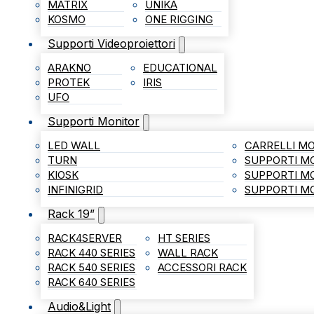
MATRIX
UNIKA
KOSMO
ONE RIGGING
Supporti Videoproiettori
ARAKNO
EDUCATIONAL
PROTEK
IRIS
UFO
Supporti Monitor
LED WALL
CARRELLI MO
TURN
SUPPORTI M
KIOSK
SUPPORTI M
INFINIGRID
SUPPORTI MO
Rack 19”
RACK4SERVER
HT SERIES
RACK 440 SERIES
WALL RACK
RACK 540 SERIES
ACCESSORI RACK
RACK 640 SERIES
Audio&Light