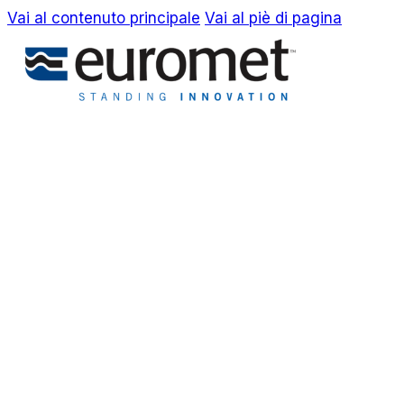
Vai al contenuto principale
Vai al piè di pagina
EN
IT
Azienda
Awards & Brevetti