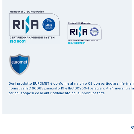
Ogni prodotto EUROMET è conforme al marchio CE con particolare riferiment
normative IEC 60065 paragrafo 19 e IEC 60950-1 paragrafo 4.2.1, inerenti alla
carichi sospesi ed all’antiribaltamento dei supporti da terra.
©