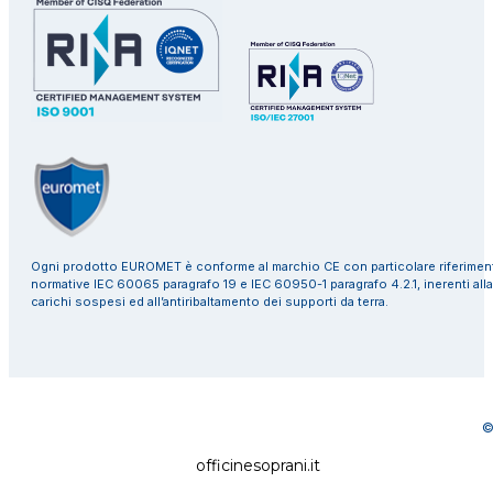
Ogni prodotto EUROMET è conforme al marchio CE con particolare riferiment
normative IEC 60065 paragrafo 19 e IEC 60950-1 paragrafo 4.2.1, inerenti alla
carichi sospesi ed all’antiribaltamento dei supporti da terra.
©
officinesoprani.it