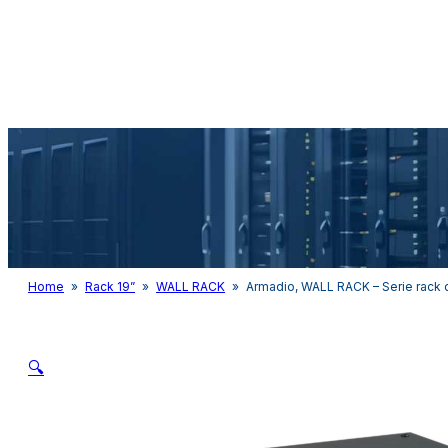
Audio&Light
Home
»
Rack 19”
»
WALL RACK
»
Armadio, WALL RACK – Serie rack 
🔍