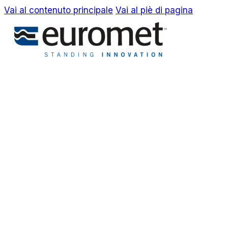
Vai al contenuto principale
Vai al piè di pagina
EN
IT
Azienda
Awards & Brevetti