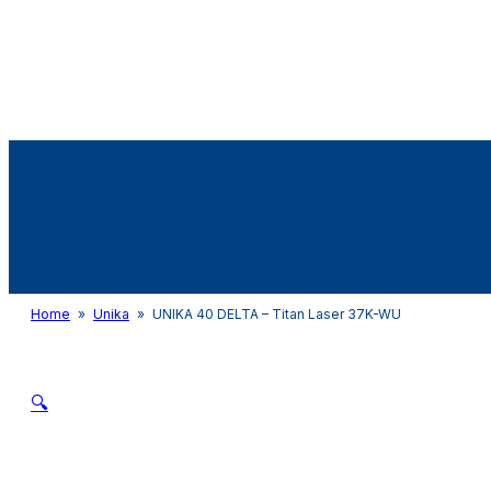
Audio&Light
Home
»
Unika
»
UNIKA 40 DELTA – Titan Laser 37K-WU
🔍