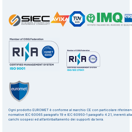
Ogni prodotto EUROMET è conforme al marchio CE con particolare riferiment
normative IEC 60065 paragrafo 19 e IEC 60950-1 paragrafo 4.2.1, inerenti alla
carichi sospesi ed all’antiribaltamento dei supporti da terra.