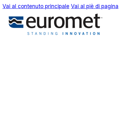
Vai al contenuto principale
Vai al piè di pagina
EN
IT
Azienda
Awards & Brevetti