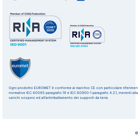
Ogni prodotto EUROMET è conforme al marchio CE con particolare riferiment
normative IEC 60065 paragrafo 19 e IEC 60950-1 paragrafo 4.2.1, inerenti alla
carichi sospesi ed all’antiribaltamento dei supporti da terra.
©