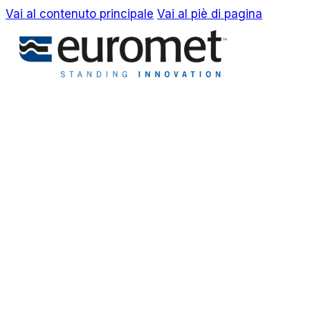
Vai al contenuto principale
Vai al piè di pagina
EN
IT
Azienda
Awards & Brevetti