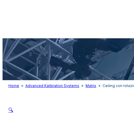
Audio&Light
Home
»
Advanced Kalibration Systems
»
Matrix
»
Ceiling con rotaz
🔍