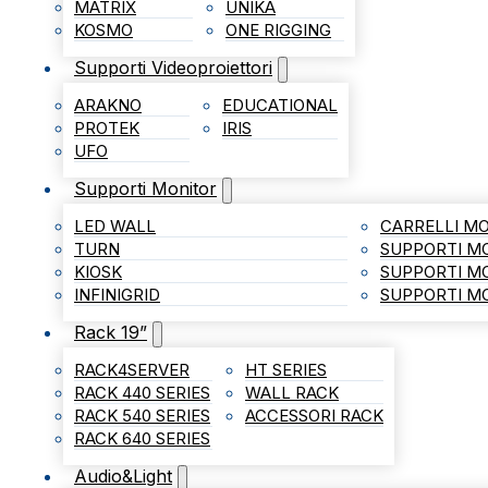
MATRIX
UNIKA
KOSMO
ONE RIGGING
Supporti Videoproiettori
ARAKNO
EDUCATIONAL
PROTEK
IRIS
UFO
Supporti Monitor
LED WALL
CARRELLI MO
TURN
SUPPORTI M
KIOSK
SUPPORTI M
INFINIGRID
SUPPORTI MO
Rack 19”
RACK4SERVER
HT SERIES
RACK 440 SERIES
WALL RACK
RACK 540 SERIES
ACCESSORI RACK
RACK 640 SERIES
Audio&Light