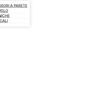
USORI A PARETE
AVOLO
NICHE
CALI