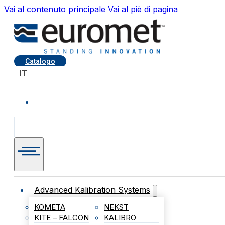
Vai al contenuto principale
Vai al piè di pagina
Catalogo
IT
Advanced Kalibration Systems
KOMETA
NEKST
KITE – FALCON
KALIBRO