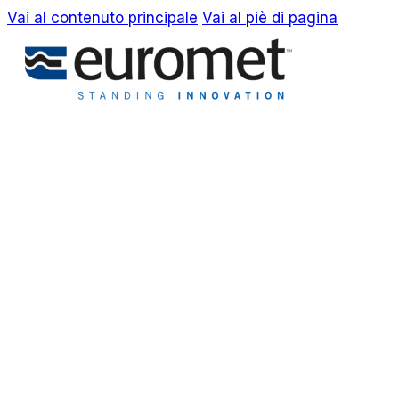
Vai al contenuto principale
Vai al piè di pagina
EN
IT
Azienda
Awards & Brevetti