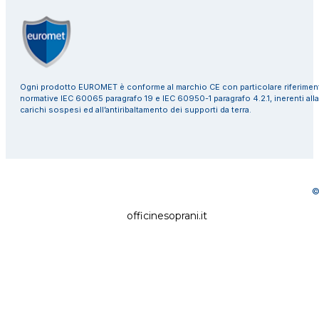
Ogni prodotto EUROMET è conforme al marchio CE con particolare riferiment
normative IEC 60065 paragrafo 19 e IEC 60950-1 paragrafo 4.2.1, inerenti alla
carichi sospesi ed all’antiribaltamento dei supporti da terra.
©
officinesoprani.it