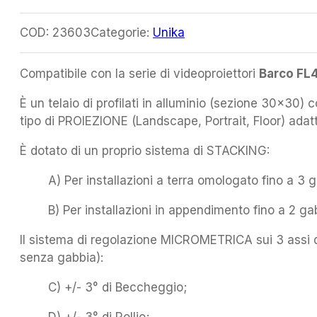
COD:
23603
Categorie:
Unika
Compatibile con la serie di videoproiettori
Barco FL
È un telaio di profilati in alluminio (sezione 30×30) c
tipo di PROIEZIONE (Landscape, Portrait, Floor) adat
È dotato di un proprio sistema di STACKING:
A) Per installazioni a terra omologato fino a 3 
B) Per installazioni in appendimento fino a 2 ga
Il sistema di regolazione MICROMETRICA sui 3 assi di 
senza gabbia):
C) +/- 3° di Beccheggio;