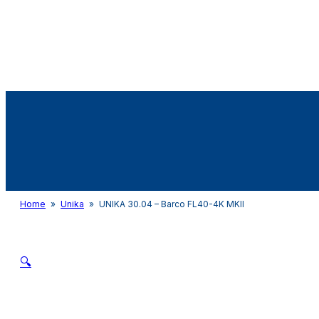
Audio&Light
Home
»
Unika
»
UNIKA 30.04 – Barco FL40-4K MKII
🔍