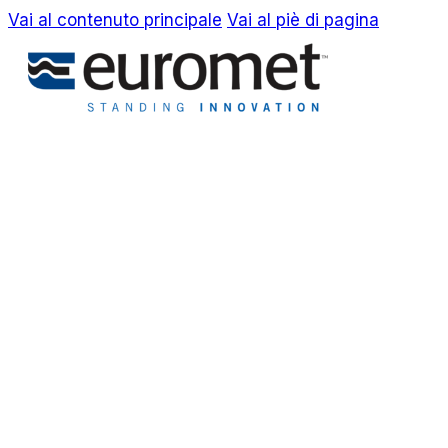
Vai al contenuto principale
Vai al piè di pagina
EN
IT
Azienda
Awards & Brevetti