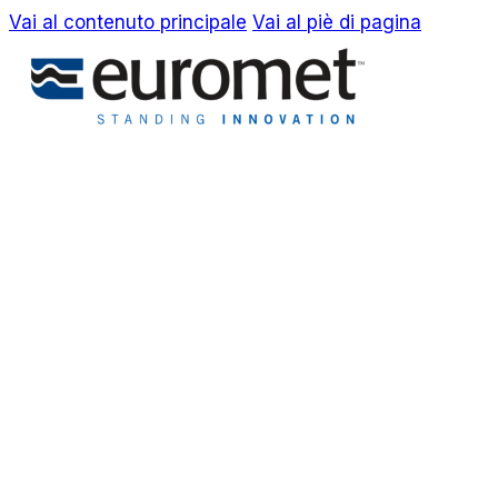
Vai al contenuto principale
Vai al piè di pagina
EN
IT
Azienda
Awards & Brevetti