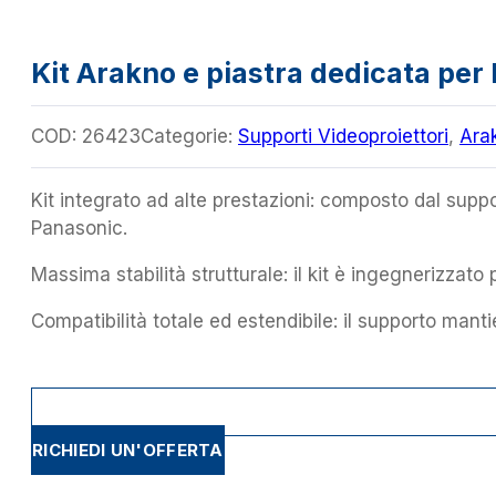
Kit Arakno e piastra dedicata per
COD:
26423
Categorie:
Supporti Videoproiettori
,
Ara
Kit integrato ad alte prestazioni: composto dal suppo
Panasonic.
Massima stabilità strutturale: il kit è ingegnerizzato
Compatibilità totale ed estendibile: il supporto mant
RICHIEDI UN'OFFERTA