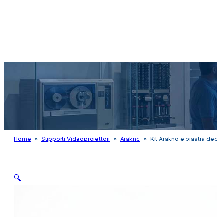
Audio&Light
Home
»
Supporti Videoproiettori
»
Arakno
»
Kit Arakno e piastra de
🔍