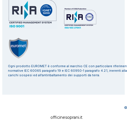
Ogni prodotto EUROMET è conforme al marchio CE con particolare riferiment
normative IEC 60065 paragrafo 19 e IEC 60950-1 paragrafo 4.2.1, inerenti alla
carichi sospesi ed all’antiribaltamento dei supporti da terra.
©
officinesoprani.it