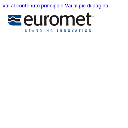
Vai al contenuto principale
Vai al piè di pagina
EN
IT
Azienda
Awards & Brevetti