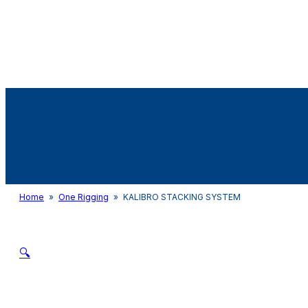
Audio&Light
Home
»
One Rigging
»
KALIBRO STACKING SYSTEM
🔍