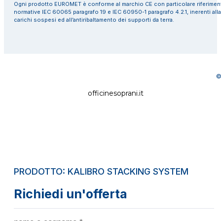
Ogni prodotto EUROMET è conforme al marchio CE con particolare riferiment
normative IEC 60065 paragrafo 19 e IEC 60950-1 paragrafo 4.2.1, inerenti alla
carichi sospesi ed all’antiribaltamento dei supporti da terra.
©
officinesoprani.it
PRODOTTO: KALIBRO STACKING SYSTEM
Richiedi un'offerta