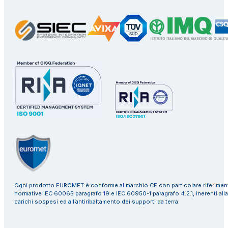
Ogni prodotto EUROMET è conforme al marchio CE con particolare riferiment
normative IEC 60065 paragrafo 19 e IEC 60950-1 paragrafo 4.2.1, inerenti alla
carichi sospesi ed all’antiribaltamento dei supporti da terra.