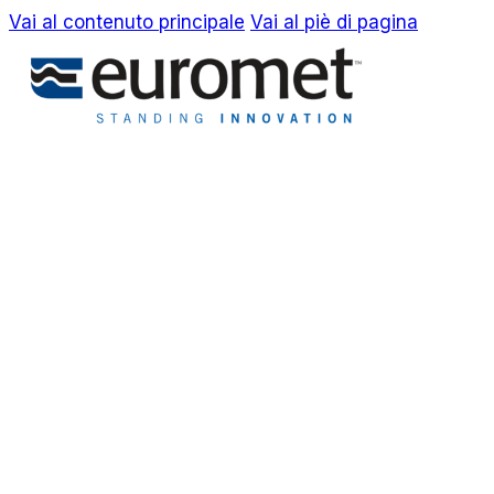
Vai al contenuto principale
Vai al piè di pagina
EN
IT
Azienda
Awards & Brevetti