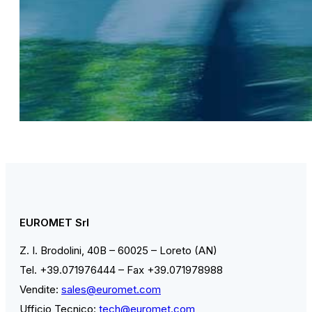
EUROMET Srl
Z. I. Brodolini, 40B – 60025 – Loreto (AN)
Tel. +39.071976444 – Fax +39.071978988
Vendite:
sales@euromet.com
Ufficio Tecnico:
tech@euromet.com