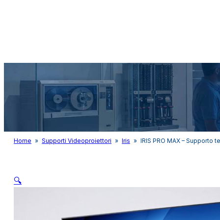
Audio&Light
Home
»
Supporti Videoproiettori
»
Iris
»
IRIS PRO MAX – Supporto t
🔍