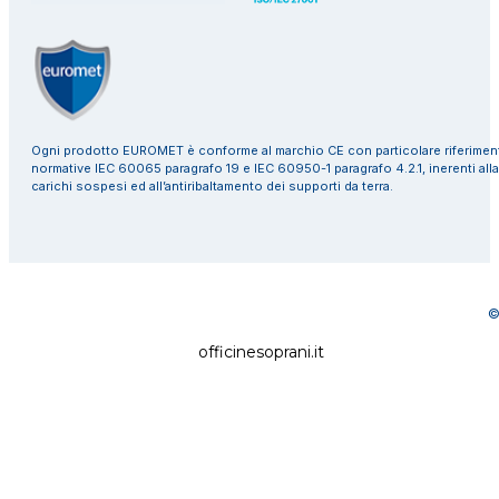
Ogni prodotto EUROMET è conforme al marchio CE con particolare riferiment
normative IEC 60065 paragrafo 19 e IEC 60950-1 paragrafo 4.2.1, inerenti alla
carichi sospesi ed all’antiribaltamento dei supporti da terra.
©
officinesoprani.it