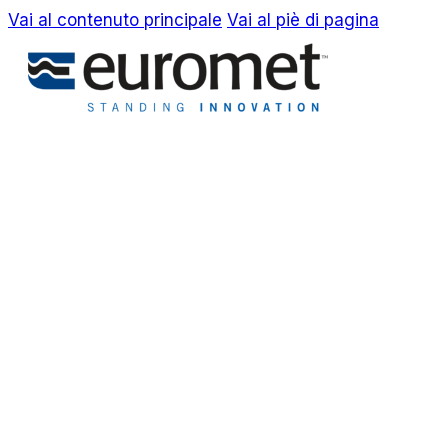
Vai al contenuto principale
Vai al piè di pagina
EN
IT
Azienda
Awards & Brevetti