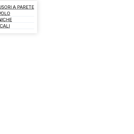
USORI A PARETE
AVOLO
NICHE
CALI