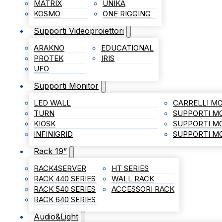
MATRIX
UNIKA
KOSMO
ONE RIGGING
Supporti Videoproiettori
ARAKNO
EDUCATIONAL
PROTEK
IRIS
UFO
Supporti Monitor
LED WALL
CARRELLI MO
TURN
SUPPORTI M
KIOSK
SUPPORTI M
INFINIGRID
SUPPORTI MO
Rack 19”
RACK4SERVER
HT SERIES
RACK 440 SERIES
WALL RACK
RACK 540 SERIES
ACCESSORI RACK
RACK 640 SERIES
Audio&Light