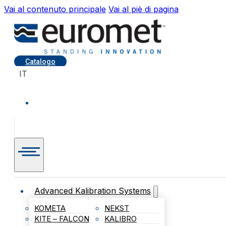
Vai al contenuto principale
Vai al piè di pagina
Catalogo
IT
Advanced Kalibration Systems
KOMETA
NEKST
KITE – FALCON
KALIBRO