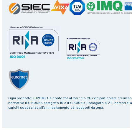
Ogni prodotto EUROMET è conforme al marchio CE con particolare riferiment
normative IEC 60065 paragrafo 19 e IEC 60950-1 paragrafo 4.2.1, inerenti alla
carichi sospesi ed all’antiribaltamento dei supporti da terra.