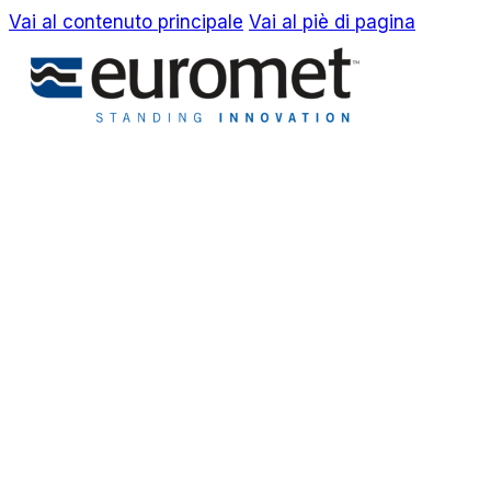
Vai al contenuto principale
Vai al piè di pagina
EN
IT
Azienda
Awards & Brevetti