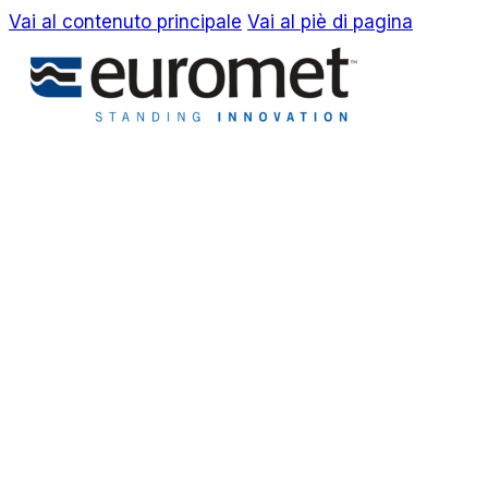
Vai al contenuto principale
Vai al piè di pagina
EN
IT
Azienda
Awards & Brevetti