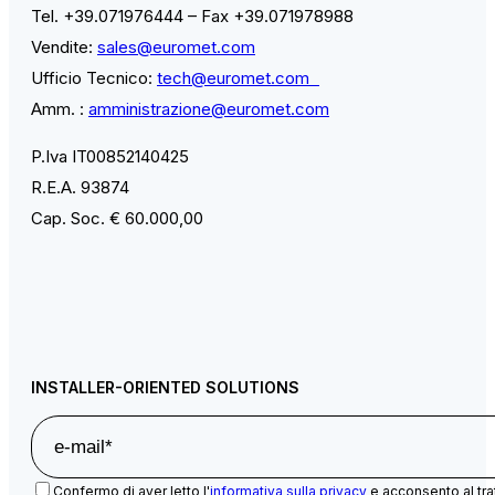
Tel. +39.071976444 – Fax +39.071978988
Vendite:
sales@euromet.com
Ufficio Tecnico:
tech@euromet.com
Amm. :
amministrazione@euromet.com
P.Iva IT00852140425
R.E.A. 93874
Cap. Soc. € 60.000,00
INSTALLER-ORIENTED SOLUTIONS
Confermo di aver letto l'
informativa sulla privacy
e acconsento al tra