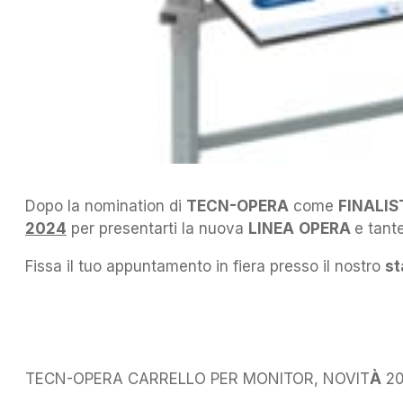
Dopo la nomination di
TECN-OPERA
come
FINALI
2024
per presentarti la nuova
LINEA
OPERA
e tante
Fissa il tuo appuntamento in fiera presso il nostro
st
TECN-OPERA CARRELLO PER MONITOR, NOVIT
À
20