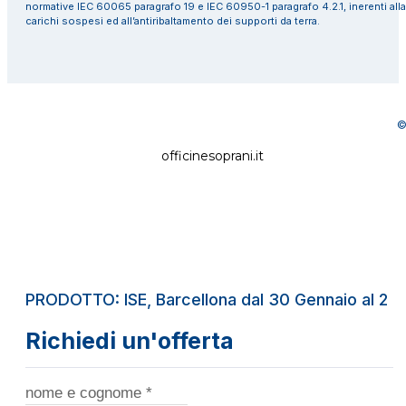
normative IEC 60065 paragrafo 19 e IEC 60950-1 paragrafo 4.2.1, inerenti alla
carichi sospesi ed all’antiribaltamento dei supporti da terra.
©
officinesoprani.it
PRODOTTO: ISE, Barcellona dal 30 Gennaio al 2 F
Richiedi un'offerta