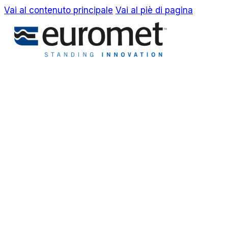
Vai al contenuto principale
Vai al piè di pagina
EN
IT
Azienda
Awards & Brevetti