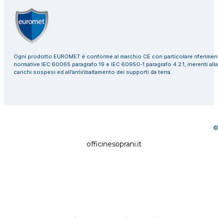
Ogni prodotto EUROMET è conforme al marchio CE con particolare riferiment
normative IEC 60065 paragrafo 19 e IEC 60950-1 paragrafo 4.2.1, inerenti alla
carichi sospesi ed all’antiribaltamento dei supporti da terra.
©
officinesoprani.it