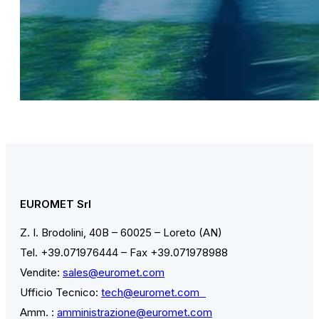
EUROMET Srl
Z. I. Brodolini, 40B – 60025 – Loreto (AN)
Tel. +39.071976444 – Fax +39.071978988
Vendite:
sales@euromet.com
Ufficio Tecnico:
tech@euromet.com
Amm. :
amministrazione@euromet.com