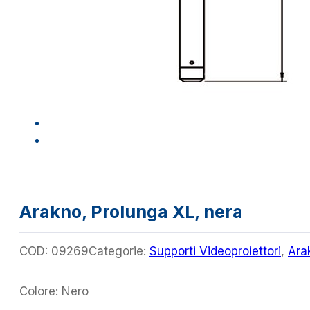
Arakno, Prolunga XL, nera
COD:
09269
Categorie:
Supporti Videoproiettori
,
Ara
Colore: Nero