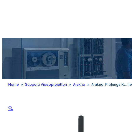
Audio&Light
Home
»
Supporti Videoproiettori
»
Arakno
»
Arakno, Prolunga XL, ne
🔍