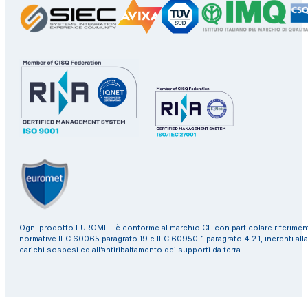
Ogni prodotto EUROMET è conforme al marchio CE con particolare riferiment
normative IEC 60065 paragrafo 19 e IEC 60950-1 paragrafo 4.2.1, inerenti alla
carichi sospesi ed all’antiribaltamento dei supporti da terra.