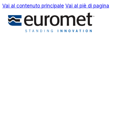
Vai al contenuto principale
Vai al piè di pagina
EN
IT
Azienda
Awards & Brevetti