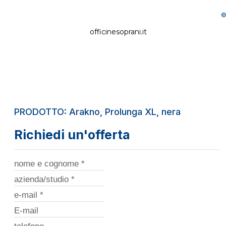
©
officinesoprani.it
PRODOTTO: Arakno, Prolunga XL, nera
Richiedi un'offerta