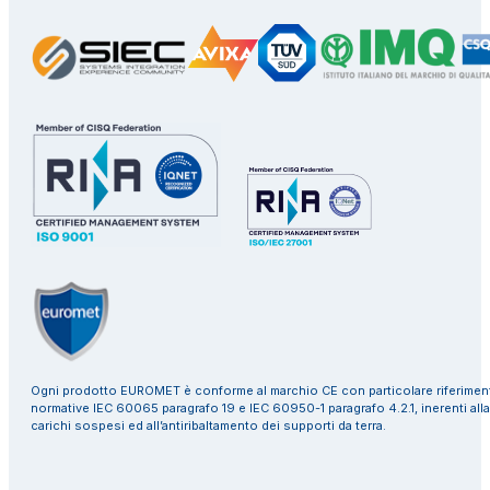
Ogni prodotto EUROMET è conforme al marchio CE con particolare riferiment
normative IEC 60065 paragrafo 19 e IEC 60950-1 paragrafo 4.2.1, inerenti alla
carichi sospesi ed all’antiribaltamento dei supporti da terra.