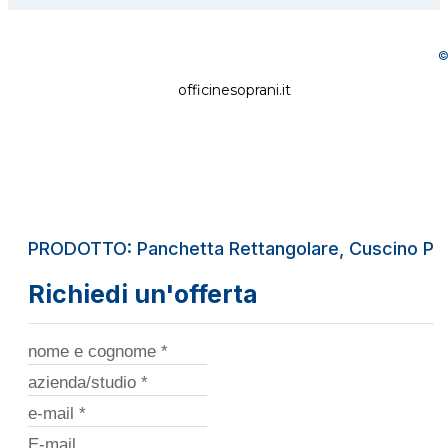
©
officinesoprani.it
PRODOTTO: Panchetta Rettangolare, Cuscino Pe
Richiedi un'offerta