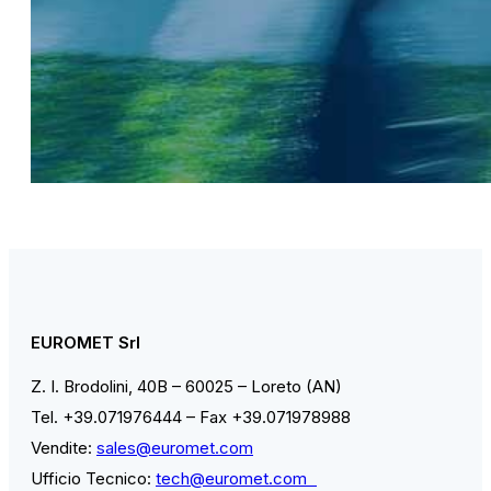
EUROMET Srl
Z. I. Brodolini, 40B – 60025 – Loreto (AN)
Tel. +39.071976444 – Fax +39.071978988
Vendite:
sales@euromet.com
Ufficio Tecnico:
tech@euromet.com