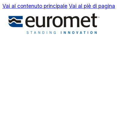
Vai al contenuto principale
Vai al piè di pagina
EN
IT
Azienda
Awards & Brevetti