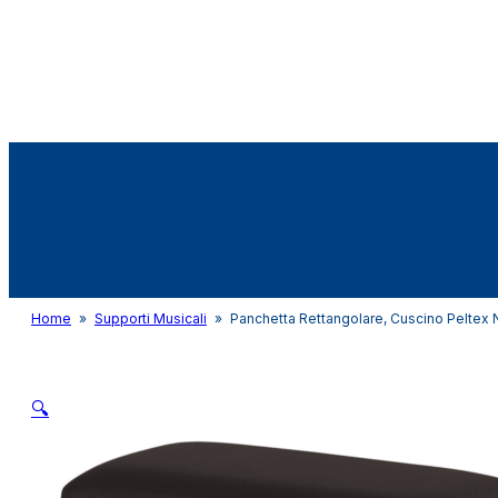
Audio&Light
Home
»
Supporti Musicali
»
Panchetta Rettangolare, Cuscino Peltex 
🔍