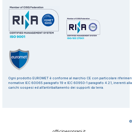
Ogni prodotto EUROMET è conforme al marchio CE con particolare riferiment
normative IEC 60065 paragrafo 19 e IEC 60950-1 paragrafo 4.2.1, inerenti alla
carichi sospesi ed all’antiribaltamento dei supporti da terra.
©
officinesoprani.it