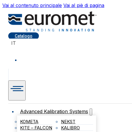
Vai al contenuto principale
Vai al piè di pagina
Catalogo
IT
Advanced Kalibration Systems
KOMETA
NEKST
KITE – FALCON
KALIBRO