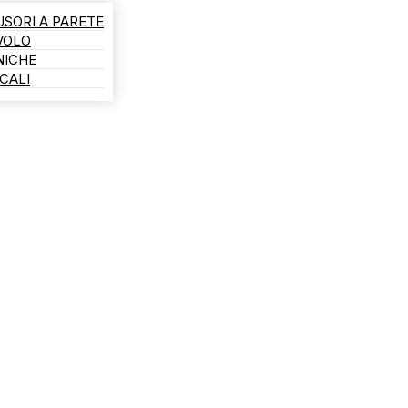
USORI A PARETE
AVOLO
NICHE
CALI