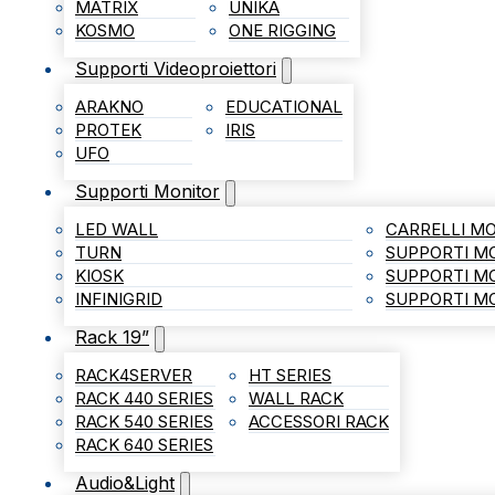
MATRIX
UNIKA
KOSMO
ONE RIGGING
Supporti Videoproiettori
ARAKNO
EDUCATIONAL
PROTEK
IRIS
UFO
Supporti Monitor
LED WALL
CARRELLI MO
TURN
SUPPORTI M
KIOSK
SUPPORTI M
INFINIGRID
SUPPORTI MO
Rack 19”
RACK4SERVER
HT SERIES
RACK 440 SERIES
WALL RACK
RACK 540 SERIES
ACCESSORI RACK
RACK 640 SERIES
Audio&Light