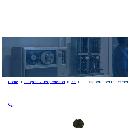
Audio&Light
Home
»
Supporti Videoproiettori
»
Iris
»
Iris, supporto per telecame
🔍