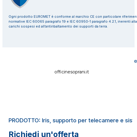
Ogni prodotto EUROMET è conforme al marchio CE con particolare riferiment
normative IEC 60065 paragrafo 19 e IEC 60950-1 paragrafo 4.2.1, inerenti alla
carichi sospesi ed all’antiribaltamento dei supporti da terra.
©
officinesoprani.it
PRODOTTO: Iris, supporto per telecamere e siste
Richiedi un'offerta