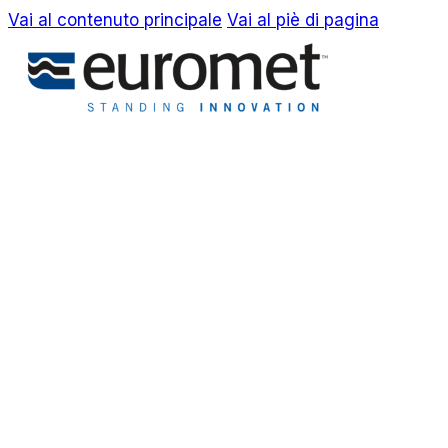
Vai al contenuto principale
Vai al piè di pagina
EN
IT
Azienda
Awards & Brevetti