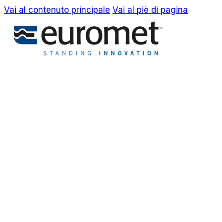
Vai al contenuto principale
Vai al piè di pagina
EN
IT
Azienda
Awards & Brevetti