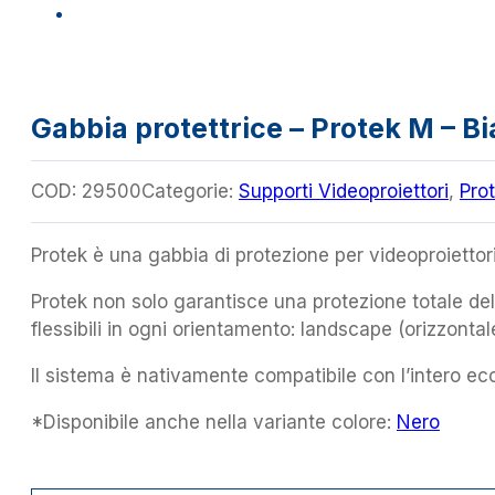
Gabbia protettrice – Protek M – B
COD:
29500
Categorie:
Supporti Videoproiettori
,
Pro
Protek è una gabbia di protezione per videoproiettori 
Protek non solo garantisce una protezione totale del
flessibili in ogni orientamento: landscape (orizzontale
Il sistema è nativamente compatibile con l’intero ec
*Disponibile anche nella variante colore:
Nero