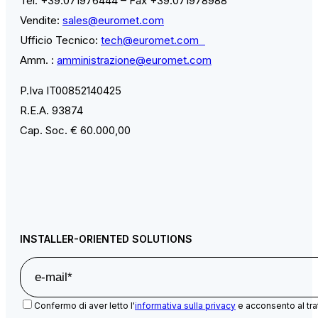
Tel. +39.071976444 – Fax +39.071978988
Vendite:
sales@euromet.com
Ufficio Tecnico:
tech@euromet.com
Amm. :
amministrazione@euromet.com
P.Iva IT00852140425
R.E.A. 93874
Cap. Soc. € 60.000,00
INSTALLER-ORIENTED SOLUTIONS
Confermo di aver letto l'
informativa sulla privacy
e acconsento al tra