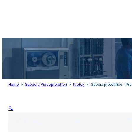
Audio&Light
Home
»
Supporti Videoproiettori
»
Protek
»
Gabbia protettrice – Pr
🔍