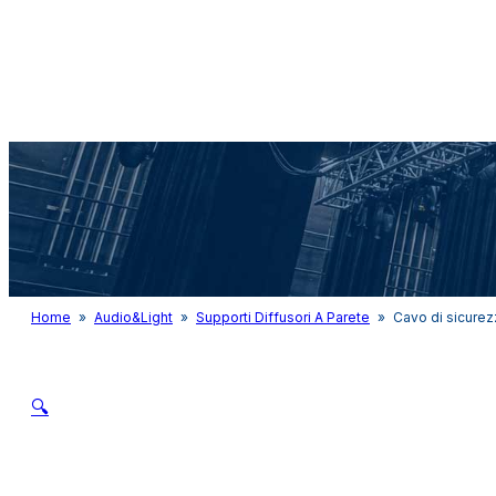
Audio&Light
Home
»
Audio&Light
»
Supporti Diffusori A Parete
»
Cavo di sicurez
🔍