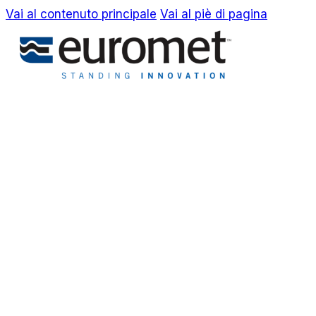
Vai al contenuto principale
Vai al piè di pagina
EN
IT
Azienda
Awards & Brevetti