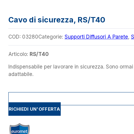
Cavo di sicurezza, RS/T40
COD:
03280
Categorie:
Supporti Diffusori A Parete
,
S
Articolo:
RS/T40
Indispensabile per lavorare in sicurezza. Sono ormai i
adattabile.
RICHIEDI UN'OFFERTA