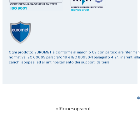
Ogni prodotto EUROMET è conforme al marchio CE con particolare riferiment
normative IEC 60065 paragrafo 19 e IEC 60950-1 paragrafo 4.2.1, inerenti alla
carichi sospesi ed all’antiribaltamento dei supporti da terra.
©
officinesoprani.it