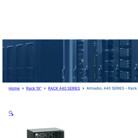
Audio&Light
Home
»
Rack 19”
»
RACK 440 SERIES
»
Armadio, 440 SERIES – Rack 
🔍