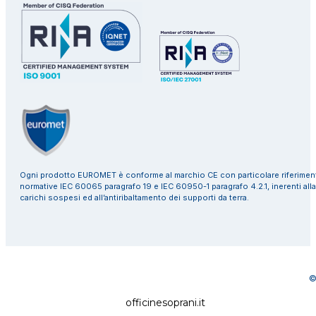
Ogni prodotto EUROMET è conforme al marchio CE con particolare riferiment
normative IEC 60065 paragrafo 19 e IEC 60950-1 paragrafo 4.2.1, inerenti alla
carichi sospesi ed all’antiribaltamento dei supporti da terra.
©
officinesoprani.it