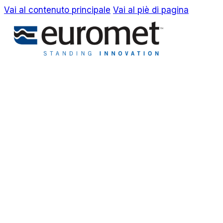
Vai al contenuto principale
Vai al piè di pagina
EN
IT
Azienda
Awards & Brevetti